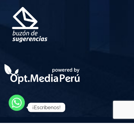
¡Escríbenos!
Calle Santa Mónica Mz. Q - 1 Lt. 4-a Urb. Villa
Marina - Chorrillos – Lima