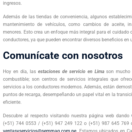
ingresos.
Además de las tiendas de conveniencia, algunos establecimi
mantenimiento de vehículos, como cambios de aceite, in
menores. Esto crea un enfoque más integral para el cuidado 
conductores, ya que pueden encontrar diversos beneficios en 
Comunícate con nosotros
Hoy en día, las
estaciones de servicio en Lima
son mucho m
combustible; son centros de servicios integrales que of
servicios a los conductores modernos. Además, están demos
puntos de recarga, desempeñando un papel vital en la transic
eficiente.
Descubre al respecto visitando nuestra página web dando
(+51) 744 0553 / (+51) 947 249 122 o (+51)
987 645 769 o
ventasyservicios@semmaq.com.pe
. Estamos ubicados en Cal