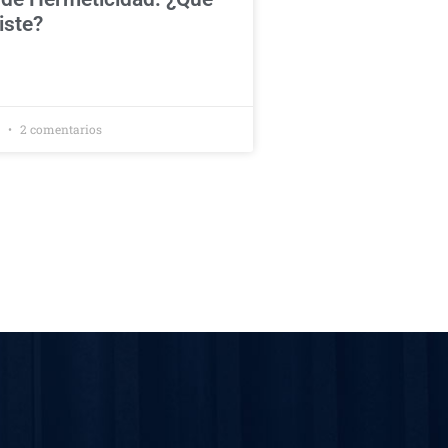
iste?
2
2 comentarios