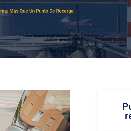
Lima: Más Que Un Punto De Recarga
P
r