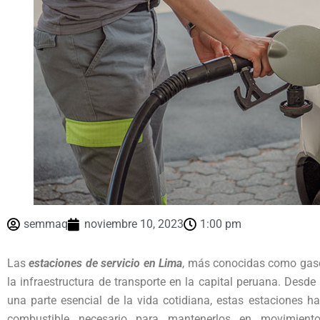
semmaq
noviembre 10, 2023
1:00 pm
Las
estaciones de servicio en Lima
, más conocidas como gaso
la infraestructura de transporte en la capital peruana. Desde
una parte esencial de la vida cotidiana, estas estaciones h
combustible necesario para mantenerlos en movimiento