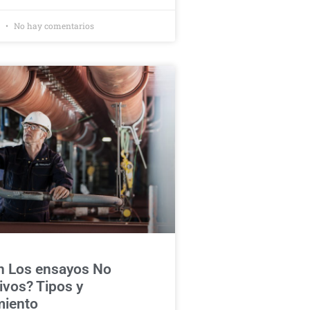
2
No hay comentarios
n Los ensayos No
ivos? Tipos y
miento