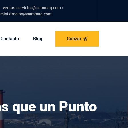
ventas.servicios@semmaq.com
/
dministracion@semmaq.com
Contacto
Blog
Cotizar
ás que un Punto